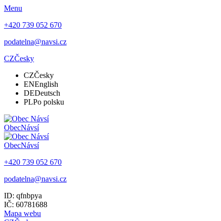
Menu
+420 739 052 670
podatelna@navsi.cz
CZ
Česky
CZ
Česky
EN
English
DE
Deutsch
PL
Po polsku
Obec
Návsí
Obec
Návsí
+420 739 052 670
podatelna@navsi.cz
ID: qfnbpya
IČ: 60781688
Mapa webu