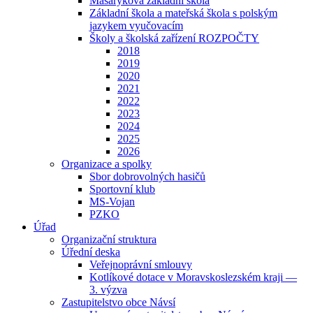
Masarykova základní škola
Základní škola a mateřská škola s polským
jazykem vyučovacím
Školy a školská zařízení ROZPOČTY
2018
2019
2020
2021
2022
2023
2024
2025
2026
Organizace a spolky
Sbor dobrovolných hasičů
Sportovní klub
MS-Vojan
PZKO
Úřad
Organizační struktura
Úřední deska
Veřejnoprávní smlouvy
Kotlíkové dotace v Moravskoslezském kraji —
3. výzva
Zastupitelstvo obce Návsí