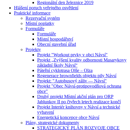
Regionální den železnice 2019
Hlášení poruch veřejného osvětlení
Praktické informace
Rezervační systém
Místní poplatky
Formuláře
Formuláře
Místní hospodářství
Obecní stavební úřad
Projekty
Projekt "Workout prvky v obci Návsí"
Projekt „Zvýšení kvality odbornosti Masarykovy
základní školy Návsí“
Páteřní cyklotrasa Olše – Olza
Regenerace brownfields objektu pily Návsí
Projekt: "Autobusový záliv — Návsí"
Projekt "Obec Návsí-protipovodňová ochrana
obce"
Druhý projekt Místní akční plán pro ORP
Jablunkov II po čtyřech letech realizace končí
Projekt Interiér knihovny v Návsí a technické
vybavení
Energetická koncepce obce Návsí
Plány, strategické dokumenty
STRATEGICKÝ PLÁN ROZVOJE OBCE