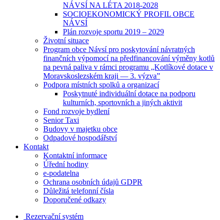
NÁVSÍ NA LÉTA 2018-2028
SOCIOEKONOMICKÝ PROFIL OBCE
NÁVSÍ
Plán rozvoje sportu 2019 – 2029
Životní situace
Program obce Návsí pro poskytování návratných
finančních výpomocí na předfinancování výměny kotlů
na pevná paliva v rámci programu „Kotlíkové dotace v
Moravskoslezském kraji — 3. výzva”
Podpora místních spolků a organizací
Poskytnuté individuální dotace na podporu
kulturních, sportovních a jiných aktivit
Fond rozvoje bydlení
Senior Taxi
Budovy v majetku obce
Odpadové hospodářství
Kontakt
Kontaktní informace
Úřední hodiny
e-podatelna
Ochrana osobních údajů GDPR
Důležitá telefonní čísla
Doporučené odkazy
Rezervační systém