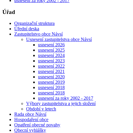
usnesení za roky 2002 - 2017
Úřad
Organizační struktura
Úřední deska
Zastupitelstvo obce Návsí
Usnesení zastupitelstva obce Návsí
usnesení 2026
usnesení 2025
usnesení 2024
usnesení 2023
usnesení 2022
usnesení 2021
usnesení 2020
usnesení 2019
usnesení 2018
usnesení 2018
usnesení za roky 2002 - 2017
Výbory zastupitelstva a jejich složení
Období v letech
Rada obce Návsí
Hospodaření obce
Opatření obecné povahy
Obecní vyhlášky