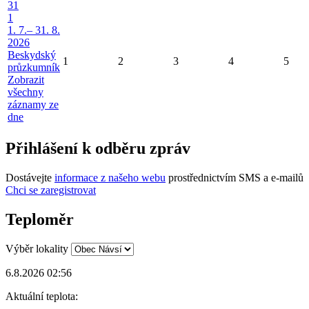
31
1
1. 7.– 31. 8.
2026
Beskydský
1
2
3
4
5
průzkumník
Zobrazit
všechny
záznamy ze
dne
Přihlášení k odběru zpráv
Dostávejte
informace z našeho webu
prostřednictvím SMS a e-mailů
Chci se zaregistrovat
Teploměr
Výběr lokality
6.8.2026 02:56
Aktuální teplota: