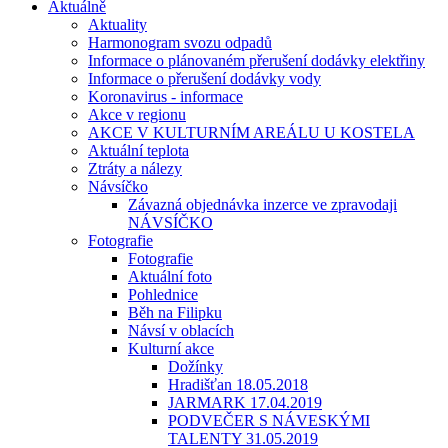
Aktuálně
Aktuality
Harmonogram svozu odpadů
Informace o plánovaném přerušení dodávky elektřiny
Informace o přerušení dodávky vody
Koronavirus - informace
Akce v regionu
AKCE V KULTURNÍM AREÁLU U KOSTELA
Aktuální teplota
Ztráty a nálezy
Návsíčko
Závazná objednávka inzerce ve zpravodaji
NÁVSÍČKO
Fotografie
Fotografie
Aktuální foto
Pohlednice
Běh na Filipku
Návsí v oblacích
Kulturní akce
Dožínky
Hradišťan 18.05.2018
JARMARK 17.04.2019
PODVEČER S NÁVESKÝMI
TALENTY 31.05.2019