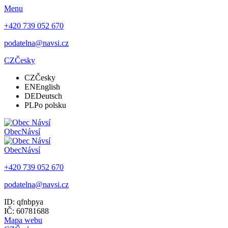
Menu
+420 739 052 670
podatelna@navsi.cz
CZ
Česky
CZ
Česky
EN
English
DE
Deutsch
PL
Po polsku
Obec
Návsí
Obec
Návsí
+420 739 052 670
podatelna@navsi.cz
ID: qfnbpya
IČ: 60781688
Mapa webu