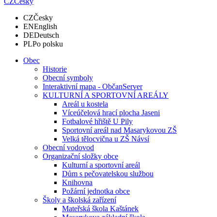
CZ
Česky
CZ
Česky
EN
English
DE
Deutsch
PL
Po polsku
Obec
Historie
Obecní symboly
Interaktivní mapa - ObčanServer
KULTURNÍ A SPORTOVNÍ AREÁLY
Areál u kostela
Víceúčelová hrací plocha Jaseni
Fotbalové hřiště U Pily
Sportovní areál nad Masarykovou ZŠ
Velká tělocvična u ZŠ Návsí
Obecní vodovod
Organizační složky obce
Kulturní a sportovní areál
Dům s pečovatelskou službou
Knihovna
Požární jednotka obce
Školy a školská zařízení
Mateřská škola Kaštánek