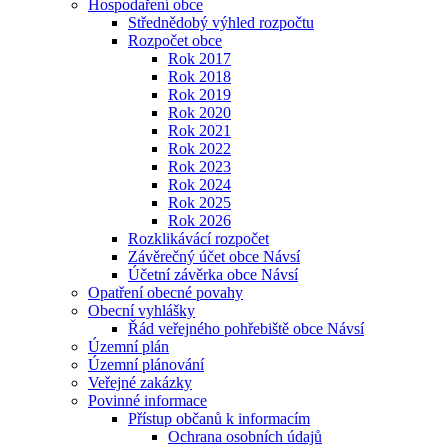
Hospodaření obce
Střednědobý výhled rozpočtu
Rozpočet obce
Rok 2017
Rok 2018
Rok 2019
Rok 2020
Rok 2021
Rok 2022
Rok 2023
Rok 2024
Rok 2025
Rok 2026
Rozklikávácí rozpočet
Závěrečný účet obce Návsí
Účetní závěrka obce Návsí
Opatření obecné povahy
Obecní vyhlášky
Řád veřejného pohřebiště obce Návsí
Územní plán
Územní plánování
Veřejné zakázky
Povinné informace
Přístup občanů k informacím
Ochrana osobních údajů