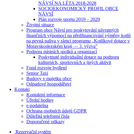
NÁVSÍ NA LÉTA 2018-2028
SOCIOEKONOMICKÝ PROFIL OBCE
NÁVSÍ
Plán rozvoje sportu 2019 – 2029
Životní situace
Program obce Návsí pro poskytování návratných
finančních výpomocí na předfinancování výměny kotlů
na pevná paliva v rámci programu „Kotlíkové dotace v
Moravskoslezském kraji — 3. výzva”
Podpora místních spolků a organizací
Poskytnuté individuální dotace na podporu
kulturních, sportovních a jiných aktivit
Fond rozvoje bydlení
Senior Taxi
Budovy v majetku obce
Odpadové hospodářství
Kontakt
Kontaktní informace
Úřední hodiny
e-podatelna
Ochrana osobních údajů GDPR
Důležitá telefonní čísla
Doporučené odkazy
Rezervační systém