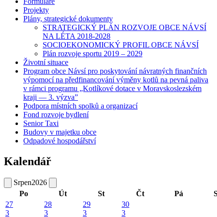
Formuláře
Projekty
Plány, strategické dokumenty
STRATEGICKÝ PLÁN ROZVOJE OBCE NÁVSÍ
NA LÉTA 2018-2028
SOCIOEKONOMICKÝ PROFIL OBCE NÁVSÍ
Plán rozvoje sportu 2019 – 2029
Životní situace
Program obce Návsí pro poskytování návratných finančních
výpomocí na předfinancování výměny kotlů na pevná paliva
v rámci programu „Kotlíkové dotace v Moravskoslezském
kraji — 3. výzva”
Podpora místních spolků a organizací
Fond rozvoje bydlení
Senior Taxi
Budovy v majetku obce
Odpadové hospodářství
Kalendář
Srpen
2026
Po
Út
St
Čt
Pá
27
28
29
30
3
3
3
3