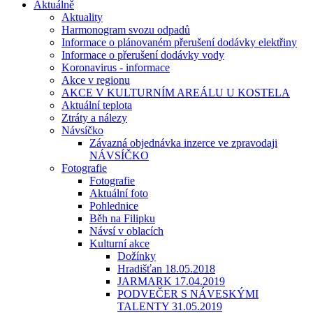
Aktuálně
Aktuality
Harmonogram svozu odpadů
Informace o plánovaném přerušení dodávky elektřiny
Informace o přerušení dodávky vody
Koronavirus - informace
Akce v regionu
AKCE V KULTURNÍM AREÁLU U KOSTELA
Aktuální teplota
Ztráty a nálezy
Návsíčko
Závazná objednávka inzerce ve zpravodaji
NÁVSÍČKO
Fotografie
Fotografie
Aktuální foto
Pohlednice
Běh na Filipku
Návsí v oblacích
Kulturní akce
Dožínky
Hradišťan 18.05.2018
JARMARK 17.04.2019
PODVEČER S NÁVESKÝMI
TALENTY 31.05.2019