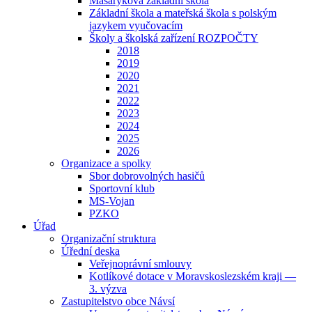
Masarykova základní škola
Základní škola a mateřská škola s polským
jazykem vyučovacím
Školy a školská zařízení ROZPOČTY
2018
2019
2020
2021
2022
2023
2024
2025
2026
Organizace a spolky
Sbor dobrovolných hasičů
Sportovní klub
MS-Vojan
PZKO
Úřad
Organizační struktura
Úřední deska
Veřejnoprávní smlouvy
Kotlíkové dotace v Moravskoslezském kraji —
3. výzva
Zastupitelstvo obce Návsí