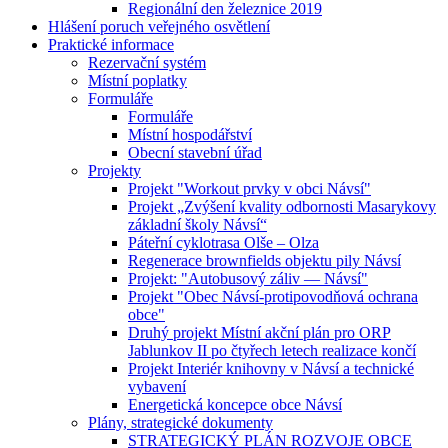
Regionální den železnice 2019
Hlášení poruch veřejného osvětlení
Praktické informace
Rezervační systém
Místní poplatky
Formuláře
Formuláře
Místní hospodářství
Obecní stavební úřad
Projekty
Projekt "Workout prvky v obci Návsí"
Projekt „Zvýšení kvality odbornosti Masarykovy
základní školy Návsí“
Páteřní cyklotrasa Olše – Olza
Regenerace brownfields objektu pily Návsí
Projekt: "Autobusový záliv — Návsí"
Projekt "Obec Návsí-protipovodňová ochrana
obce"
Druhý projekt Místní akční plán pro ORP
Jablunkov II po čtyřech letech realizace končí
Projekt Interiér knihovny v Návsí a technické
vybavení
Energetická koncepce obce Návsí
Plány, strategické dokumenty
STRATEGICKÝ PLÁN ROZVOJE OBCE