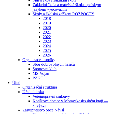
Masarykova základní škola
Základní škola a mateřská škola s polským
jazykem vyučovacím
Školy a školská zařízení ROZPOČTY
2018
2019
2020
2021
2022
2023
2024
2025
2026
Organizace a spolky
Sbor dobrovolných hasičů
Sportovní klub
MS-Vojan
PZKO
Úřad
Organizační struktura
Úřední deska
Veřejnoprávní smlouvy
Kotlíkové dotace v Moravskoslezském kraji —
3. výzva
Zastupitelstvo obce Návsí