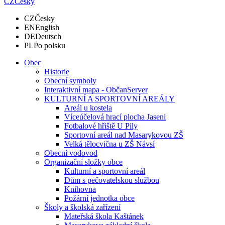
CZ
Česky
CZ
Česky
EN
English
DE
Deutsch
PL
Po polsku
Obec
Historie
Obecní symboly
Interaktivní mapa - ObčanServer
KULTURNÍ A SPORTOVNÍ AREÁLY
Areál u kostela
Víceúčelová hrací plocha Jaseni
Fotbalové hřiště U Pily
Sportovní areál nad Masarykovou ZŠ
Velká tělocvična u ZŠ Návsí
Obecní vodovod
Organizační složky obce
Kulturní a sportovní areál
Dům s pečovatelskou službou
Knihovna
Požární jednotka obce
Školy a školská zařízení
Mateřská škola Kaštánek