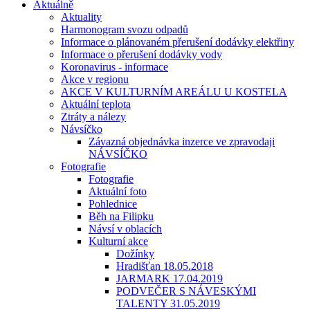
Aktuálně
Aktuality
Harmonogram svozu odpadů
Informace o plánovaném přerušení dodávky elektřiny
Informace o přerušení dodávky vody
Koronavirus - informace
Akce v regionu
AKCE V KULTURNÍM AREÁLU U KOSTELA
Aktuální teplota
Ztráty a nálezy
Návsíčko
Závazná objednávka inzerce ve zpravodaji
NÁVSÍČKO
Fotografie
Fotografie
Aktuální foto
Pohlednice
Běh na Filipku
Návsí v oblacích
Kulturní akce
Dožínky
Hradišťan 18.05.2018
JARMARK 17.04.2019
PODVEČER S NÁVESKÝMI
TALENTY 31.05.2019