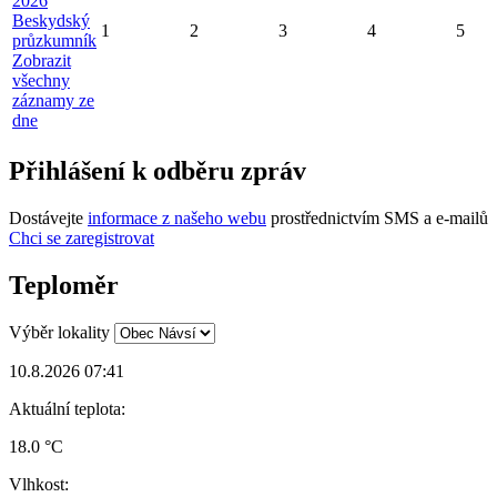
2026
Beskydský
1
2
3
4
5
průzkumník
Zobrazit
všechny
záznamy ze
dne
Přihlášení k odběru zpráv
Dostávejte
informace z našeho webu
prostřednictvím SMS a e-mailů
Chci se zaregistrovat
Teploměr
Výběr lokality
10.8.2026 07:41
Aktuální teplota:
18.0 °C
Vlhkost: