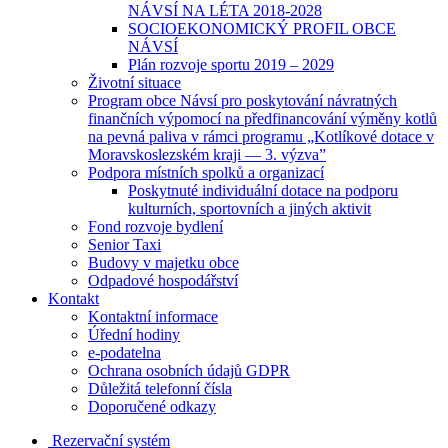
NÁVSÍ NA LÉTA 2018-2028
SOCIOEKONOMICKÝ PROFIL OBCE
NÁVSÍ
Plán rozvoje sportu 2019 – 2029
Životní situace
Program obce Návsí pro poskytování návratných
finančních výpomocí na předfinancování výměny kotlů
na pevná paliva v rámci programu „Kotlíkové dotace v
Moravskoslezském kraji — 3. výzva”
Podpora místních spolků a organizací
Poskytnuté individuální dotace na podporu
kulturních, sportovních a jiných aktivit
Fond rozvoje bydlení
Senior Taxi
Budovy v majetku obce
Odpadové hospodářství
Kontakt
Kontaktní informace
Úřední hodiny
e-podatelna
Ochrana osobních údajů GDPR
Důležitá telefonní čísla
Doporučené odkazy
Rezervační systém