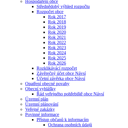
Hospodaření obce
Střednědobý výhled rozpočtu
Rozpočet obce
Rok 2017
Rok 2018
Rok 2019
Rok 2020
Rok 2021
Rok 2022
Rok 2023
Rok 2024
Rok 2025
Rok 2026
Rozklikávácí rozpočet
Závěrečný účet obce Návsí
Účetní závěrka obce Návsí
Opatření obecné povahy
Obecní vyhlášky
Řád veřejného pohřebiště obce Návsí
Územní plán
Územní plánování
Veřejné zakázky
Povinné informace
Přístup občanů k informacím
Ochrana osobních údajů