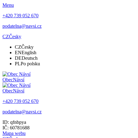
Menu
+420 739 052 670
podatelna@navsi.cz
CZ
Česky
CZ
Česky
EN
English
DE
Deutsch
PL
Po polsku
Obec
Návsí
Obec
Návsí
+420 739 052 670
podatelna@navsi.cz
ID: qfnbpya
IČ: 60781688
Mapa webu