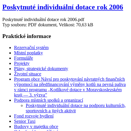
Poskytnuté individuální dotace rok 2006
Poskytnuté individuální dotace rok 2006.pdf
Typ souboru: PDF dokument, Velikost: 70,63 kB
Praktické informace
Rezervační systém
Místní poplatky
Formuláře
Projekty
Plány, strategické dokumenty
Životní situace
Program obce Návsí pro poskytování návratných finančních
výpomocí na předfinancování výměny kotlů na pevná paliva
v rámci programu „Kotlíkové dotace v Moravskoslezském
kraji — 3. výzva”
Podpora místních spolků a organizací
Poskytnuté individuální dotace na podporu kulturních,
sportovních a jiných aktivit
Fond rozvoje bydlení
Senior Taxi
Budovy v majetku obce