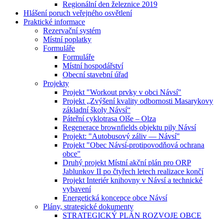
Regionální den železnice 2019
Hlášení poruch veřejného osvětlení
Praktické informace
Rezervační systém
Místní poplatky
Formuláře
Formuláře
Místní hospodářství
Obecní stavební úřad
Projekty
Projekt "Workout prvky v obci Návsí"
Projekt „Zvýšení kvality odbornosti Masarykovy
základní školy Návsí“
Páteřní cyklotrasa Olše – Olza
Regenerace brownfields objektu pily Návsí
Projekt: "Autobusový záliv — Návsí"
Projekt "Obec Návsí-protipovodňová ochrana
obce"
Druhý projekt Místní akční plán pro ORP
Jablunkov II po čtyřech letech realizace končí
Projekt Interiér knihovny v Návsí a technické
vybavení
Energetická koncepce obce Návsí
Plány, strategické dokumenty
STRATEGICKÝ PLÁN ROZVOJE OBCE