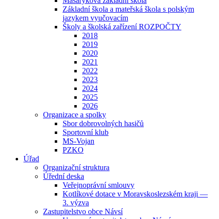
Masarykova základní škola
Základní škola a mateřská škola s polským
jazykem vyučovacím
Školy a školská zařízení ROZPOČTY
2018
2019
2020
2021
2022
2023
2024
2025
2026
Organizace a spolky
Sbor dobrovolných hasičů
Sportovní klub
MS-Vojan
PZKO
Úřad
Organizační struktura
Úřední deska
Veřejnoprávní smlouvy
Kotlíkové dotace v Moravskoslezském kraji —
3. výzva
Zastupitelstvo obce Návsí