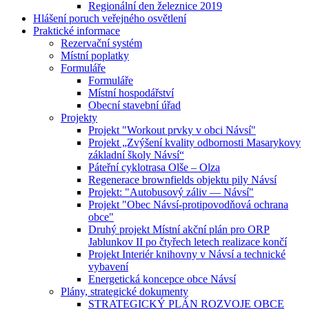
Regionální den železnice 2019
Hlášení poruch veřejného osvětlení
Praktické informace
Rezervační systém
Místní poplatky
Formuláře
Formuláře
Místní hospodářství
Obecní stavební úřad
Projekty
Projekt "Workout prvky v obci Návsí"
Projekt „Zvýšení kvality odbornosti Masarykovy
základní školy Návsí“
Páteřní cyklotrasa Olše – Olza
Regenerace brownfields objektu pily Návsí
Projekt: "Autobusový záliv — Návsí"
Projekt "Obec Návsí-protipovodňová ochrana
obce"
Druhý projekt Místní akční plán pro ORP
Jablunkov II po čtyřech letech realizace končí
Projekt Interiér knihovny v Návsí a technické
vybavení
Energetická koncepce obce Návsí
Plány, strategické dokumenty
STRATEGICKÝ PLÁN ROZVOJE OBCE