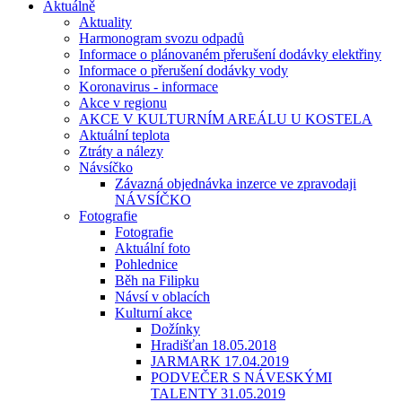
Aktuálně
Aktuality
Harmonogram svozu odpadů
Informace o plánovaném přerušení dodávky elektřiny
Informace o přerušení dodávky vody
Koronavirus - informace
Akce v regionu
AKCE V KULTURNÍM AREÁLU U KOSTELA
Aktuální teplota
Ztráty a nálezy
Návsíčko
Závazná objednávka inzerce ve zpravodaji
NÁVSÍČKO
Fotografie
Fotografie
Aktuální foto
Pohlednice
Běh na Filipku
Návsí v oblacích
Kulturní akce
Dožínky
Hradišťan 18.05.2018
JARMARK 17.04.2019
PODVEČER S NÁVESKÝMI
TALENTY 31.05.2019