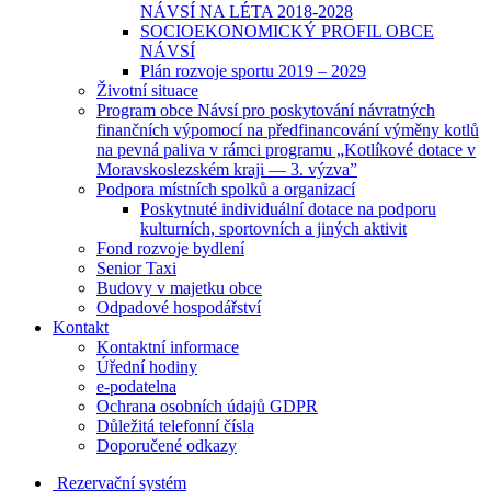
NÁVSÍ NA LÉTA 2018-2028
SOCIOEKONOMICKÝ PROFIL OBCE
NÁVSÍ
Plán rozvoje sportu 2019 – 2029
Životní situace
Program obce Návsí pro poskytování návratných
finančních výpomocí na předfinancování výměny kotlů
na pevná paliva v rámci programu „Kotlíkové dotace v
Moravskoslezském kraji — 3. výzva”
Podpora místních spolků a organizací
Poskytnuté individuální dotace na podporu
kulturních, sportovních a jiných aktivit
Fond rozvoje bydlení
Senior Taxi
Budovy v majetku obce
Odpadové hospodářství
Kontakt
Kontaktní informace
Úřední hodiny
e-podatelna
Ochrana osobních údajů GDPR
Důležitá telefonní čísla
Doporučené odkazy
Rezervační systém