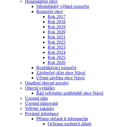
Hospodaření obce
Střednědobý výhled rozpočtu
Rozpočet obce
Rok 2017
Rok 2018
Rok 2019
Rok 2020
Rok 2021
Rok 2022
Rok 2023
Rok 2024
Rok 2025
Rok 2026
Rozklikávácí rozpočet
Závěrečný účet obce Návsí
Účetní závěrka obce Návsí
Opatření obecné povahy
Obecní vyhlášky
Řád veřejného pohřebiště obce Návsí
Územní plán
Územní plánování
Veřejné zakázky
Povinné informace
Přístup občanů k informacím
Ochrana osobních údajů