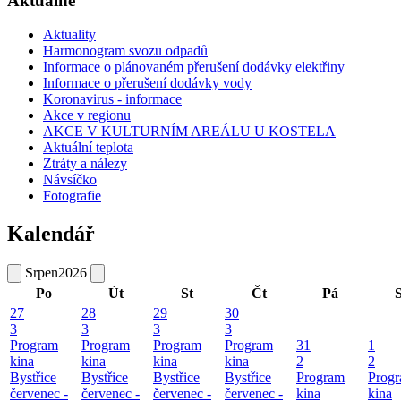
Aktuálně
Aktuality
Harmonogram svozu odpadů
Informace o plánovaném přerušení dodávky elektřiny
Informace o přerušení dodávky vody
Koronavirus - informace
Akce v regionu
AKCE V KULTURNÍM AREÁLU U KOSTELA
Aktuální teplota
Ztráty a nálezy
Návsíčko
Fotografie
Kalendář
Srpen
2026
Po
Út
St
Čt
Pá
27
28
29
30
3
3
3
3
Program
Program
Program
Program
31
1
kina
kina
kina
kina
2
2
Bystřice
Bystřice
Bystřice
Bystřice
Program
Prog
červenec -
červenec -
červenec -
červenec -
kina
kina