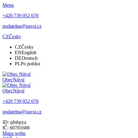
Menu
+420 739 052 670
podatelna@navsi.cz
CZ
Česky
CZ
Česky
EN
English
DE
Deutsch
PL
Po polsku
Obec
Návsí
Obec
Návsí
+420 739 052 670
podatelna@navsi.cz
ID: qfnbpya
IČ: 60781688
Mapa webu