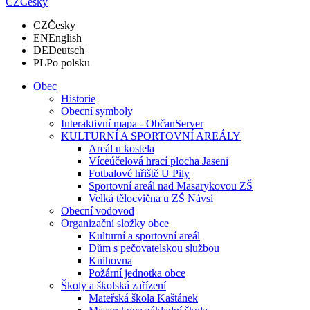
CZ
Česky
CZ
Česky
EN
English
DE
Deutsch
PL
Po polsku
Obec
Historie
Obecní symboly
Interaktivní mapa - ObčanServer
KULTURNÍ A SPORTOVNÍ AREÁLY
Areál u kostela
Víceúčelová hrací plocha Jaseni
Fotbalové hřiště U Pily
Sportovní areál nad Masarykovou ZŠ
Velká tělocvična u ZŠ Návsí
Obecní vodovod
Organizační složky obce
Kulturní a sportovní areál
Dům s pečovatelskou službou
Knihovna
Požární jednotka obce
Školy a školská zařízení
Mateřská škola Kaštánek