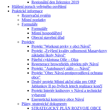
Regionální den železnice 2019
Hlášení poruch veřejného osvětlení
Praktické informace
Rezervační systém
Místní poplatky
Formuláře
Formuláře
Místní hospodářství
Obecní stavební úřad
Projekty
Projekt "Workout prvky v obci Návsí"
Projekt „Zvýšení kvality odbornosti Masarykovy
základní školy Návsí“
Páteřní cyklotrasa Olše – Olza
Regenerace brownfields objektu pily Návsí
Projekt: "Autobusový záliv — Návsí"
Projekt "Obec Návsí-protipovodňová ochrana
obce"
Druhý projekt Místní akční plán pro ORP
Jablunkov II po čtyřech letech realizace končí
Projekt Interiér knihovny v Návsí a technické
vybavení
Energetická koncepce obce Návsí
Plány, strategické dokumenty
STRATEGICKÝ PLÁN ROZVOJE OBCE