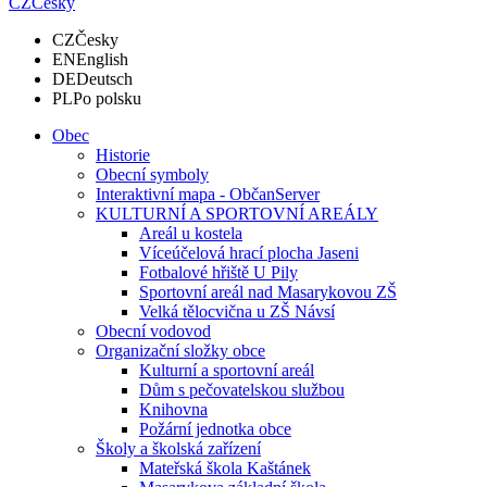
CZ
Česky
CZ
Česky
EN
English
DE
Deutsch
PL
Po polsku
Obec
Historie
Obecní symboly
Interaktivní mapa - ObčanServer
KULTURNÍ A SPORTOVNÍ AREÁLY
Areál u kostela
Víceúčelová hrací plocha Jaseni
Fotbalové hřiště U Pily
Sportovní areál nad Masarykovou ZŠ
Velká tělocvična u ZŠ Návsí
Obecní vodovod
Organizační složky obce
Kulturní a sportovní areál
Dům s pečovatelskou službou
Knihovna
Požární jednotka obce
Školy a školská zařízení
Mateřská škola Kaštánek