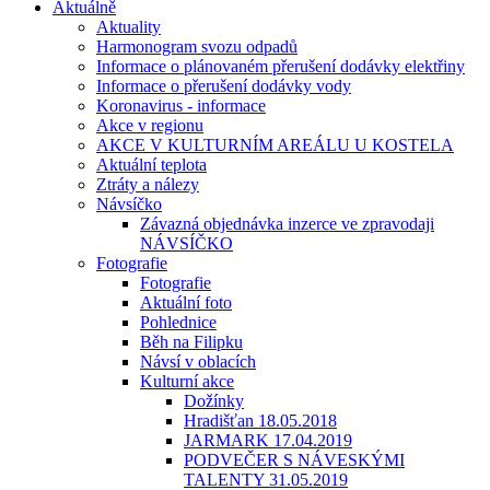
Aktuálně
Aktuality
Harmonogram svozu odpadů
Informace o plánovaném přerušení dodávky elektřiny
Informace o přerušení dodávky vody
Koronavirus - informace
Akce v regionu
AKCE V KULTURNÍM AREÁLU U KOSTELA
Aktuální teplota
Ztráty a nálezy
Návsíčko
Závazná objednávka inzerce ve zpravodaji
NÁVSÍČKO
Fotografie
Fotografie
Aktuální foto
Pohlednice
Běh na Filipku
Návsí v oblacích
Kulturní akce
Dožínky
Hradišťan 18.05.2018
JARMARK 17.04.2019
PODVEČER S NÁVESKÝMI
TALENTY 31.05.2019