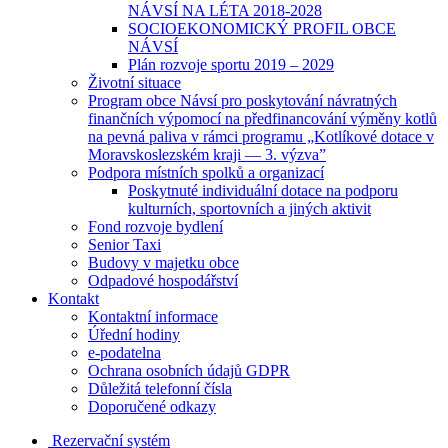
NÁVSÍ NA LÉTA 2018-2028
SOCIOEKONOMICKÝ PROFIL OBCE
NÁVSÍ
Plán rozvoje sportu 2019 – 2029
Životní situace
Program obce Návsí pro poskytování návratných
finančních výpomocí na předfinancování výměny kotlů
na pevná paliva v rámci programu „Kotlíkové dotace v
Moravskoslezském kraji — 3. výzva”
Podpora místních spolků a organizací
Poskytnuté individuální dotace na podporu
kulturních, sportovních a jiných aktivit
Fond rozvoje bydlení
Senior Taxi
Budovy v majetku obce
Odpadové hospodářství
Kontakt
Kontaktní informace
Úřední hodiny
e-podatelna
Ochrana osobních údajů GDPR
Důležitá telefonní čísla
Doporučené odkazy
Rezervační systém