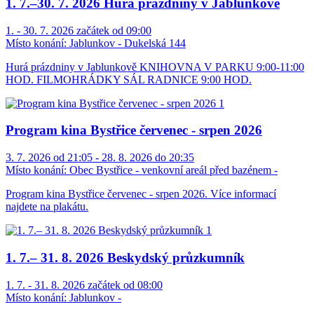
1. 7.–30. 7. 2026 Hurá prázdniny v Jablunkově
1. - 30. 7. 2026 začátek od 09:00
Místo konání:
Jablunkov - Dukelská 144
Hurá prázdniny v Jablunkově KNIHOVNA V PARKU 9:00-11:00
HOD. FILMOHRÁDKY SÁL RADNICE 9:00 HOD.
Program kina Bystřice červenec - srpen 2026
3. 7. 2026 od 21:05 - 28. 8. 2026 do 20:35
Místo konání:
Obec Bystřice - venkovní areál před bazénem -
Program kina Bystřice červenec - srpen 2026. Více informací
najdete na plakátu.
1. 7.– 31. 8. 2026 Beskydský průzkumník
1. 7. - 31. 8. 2026 začátek od 08:00
Místo konání:
Jablunkov -