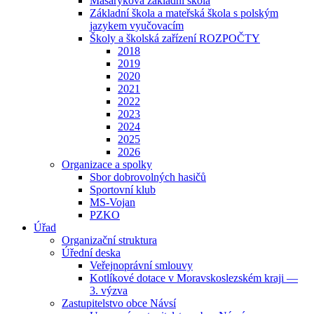
Masarykova základní škola
Základní škola a mateřská škola s polským
jazykem vyučovacím
Školy a školská zařízení ROZPOČTY
2018
2019
2020
2021
2022
2023
2024
2025
2026
Organizace a spolky
Sbor dobrovolných hasičů
Sportovní klub
MS-Vojan
PZKO
Úřad
Organizační struktura
Úřední deska
Veřejnoprávní smlouvy
Kotlíkové dotace v Moravskoslezském kraji —
3. výzva
Zastupitelstvo obce Návsí