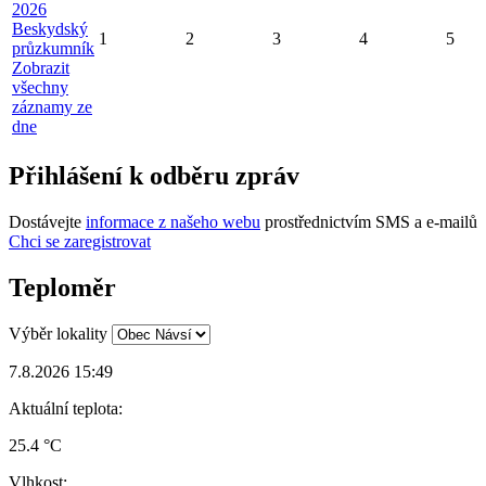
2026
Beskydský
1
2
3
4
5
průzkumník
Zobrazit
všechny
záznamy ze
dne
Přihlášení k odběru zpráv
Dostávejte
informace z našeho webu
prostřednictvím SMS a e-mailů
Chci se zaregistrovat
Teploměr
Výběr lokality
7.8.2026 15:49
Aktuální teplota:
25.4 °C
Vlhkost: