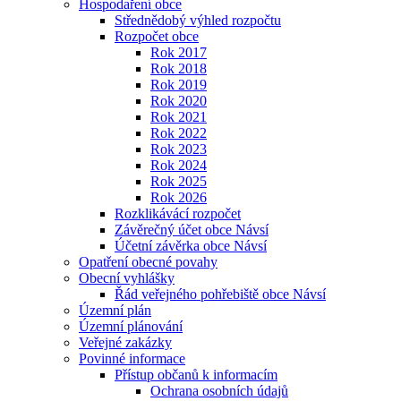
Hospodaření obce
Střednědobý výhled rozpočtu
Rozpočet obce
Rok 2017
Rok 2018
Rok 2019
Rok 2020
Rok 2021
Rok 2022
Rok 2023
Rok 2024
Rok 2025
Rok 2026
Rozklikávácí rozpočet
Závěrečný účet obce Návsí
Účetní závěrka obce Návsí
Opatření obecné povahy
Obecní vyhlášky
Řád veřejného pohřebiště obce Návsí
Územní plán
Územní plánování
Veřejné zakázky
Povinné informace
Přístup občanů k informacím
Ochrana osobních údajů