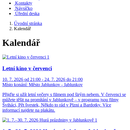
Kontakty
Návsíčko
Úřední deska
Úvodní stránka
Kalendář
Kalendář
Letní kino v červenci
10. 7. 2026 od 21:00 - 24. 7. 2026 do 21:00
Místo konání:
Město Jablunkov - Jablunkov
Přijďte si užít letní večery s filmem pod širým nebem. V červenci se
můžete těšit na promítání v Jablunkově – v programu jsou filmy
Šviháci, Pět švestek, Někdo to rád v Plzni a Bardotky. Více
informací najdete na plakátu.