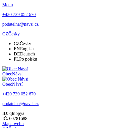
Menu
+420 739 052 670
podatelna@navsi.cz
CZ
Česky
CZ
Česky
EN
English
DE
Deutsch
PL
Po polsku
Obec
Návsí
Obec
Návsí
+420 739 052 670
podatelna@navsi.cz
ID: qfnbpya
IČ: 60781688
Mapa webu