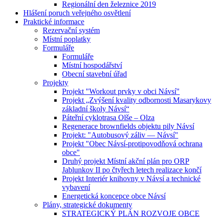
Regionální den železnice 2019
Hlášení poruch veřejného osvětlení
Praktické informace
Rezervační systém
Místní poplatky
Formuláře
Formuláře
Místní hospodářství
Obecní stavební úřad
Projekty
Projekt "Workout prvky v obci Návsí"
Projekt „Zvýšení kvality odbornosti Masarykovy
základní školy Návsí“
Páteřní cyklotrasa Olše – Olza
Regenerace brownfields objektu pily Návsí
Projekt: "Autobusový záliv — Návsí"
Projekt "Obec Návsí-protipovodňová ochrana
obce"
Druhý projekt Místní akční plán pro ORP
Jablunkov II po čtyřech letech realizace končí
Projekt Interiér knihovny v Návsí a technické
vybavení
Energetická koncepce obce Návsí
Plány, strategické dokumenty
STRATEGICKÝ PLÁN ROZVOJE OBCE