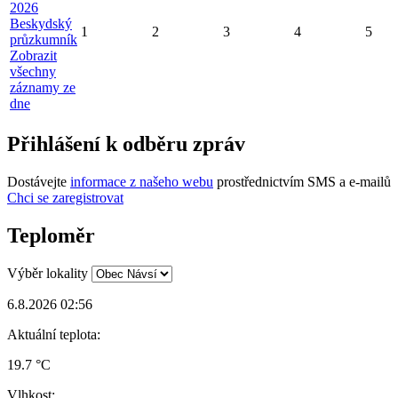
2026
Beskydský
1
2
3
4
5
průzkumník
Zobrazit
všechny
záznamy ze
dne
Přihlášení k odběru zpráv
Dostávejte
informace z našeho webu
prostřednictvím SMS a e-mailů
Chci se zaregistrovat
Teploměr
Výběr lokality
6.8.2026 02:56
Aktuální teplota:
19.7 °C
Vlhkost: