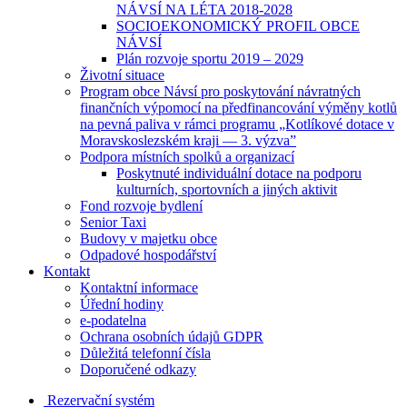
NÁVSÍ NA LÉTA 2018-2028
SOCIOEKONOMICKÝ PROFIL OBCE
NÁVSÍ
Plán rozvoje sportu 2019 – 2029
Životní situace
Program obce Návsí pro poskytování návratných
finančních výpomocí na předfinancování výměny kotlů
na pevná paliva v rámci programu „Kotlíkové dotace v
Moravskoslezském kraji — 3. výzva”
Podpora místních spolků a organizací
Poskytnuté individuální dotace na podporu
kulturních, sportovních a jiných aktivit
Fond rozvoje bydlení
Senior Taxi
Budovy v majetku obce
Odpadové hospodářství
Kontakt
Kontaktní informace
Úřední hodiny
e-podatelna
Ochrana osobních údajů GDPR
Důležitá telefonní čísla
Doporučené odkazy
Rezervační systém