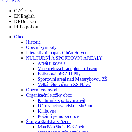
CZ
Česky
CZ
Česky
EN
English
DE
Deutsch
PL
Po polsku
Obec
Historie
Obecní symboly
Interaktivní mapa - ObčanServer
KULTURNÍ A SPORTOVNÍ AREÁLY
Areál u kostela
Víceúčelová hrací plocha Jaseni
Fotbalové hřiště U Pily
Sportovní areál nad Masarykovou ZŠ
Velká tělocvična u ZŠ Návsí
Obecní vodovod
Organizační složky obce
Kulturní a sportovní areál
Dům s pečovatelskou službou
Knihovna
Požární jednotka obce
Školy a školská zařízení
Mateřská škola Kaštánek