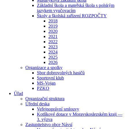
Masarykova základní škola
Základní škola a mateřská škola s polským
jazykem vyučovacím
Školy a školská zařízení ROZPOČTY
2018
2019
2020
2021
2022
2023
2024
2025
2026
Organizace a spolky
Sbor dobrovolných hasičů
Sportovní klub
MS-Vojan
PZKO
Úřad
Organizační struktura
Úřední deska
Veřejnoprávní smlouvy
Kotlíkové dotace v Moravskoslezském kraji —
3. výzva
Zastupitelstvo obce Návsí