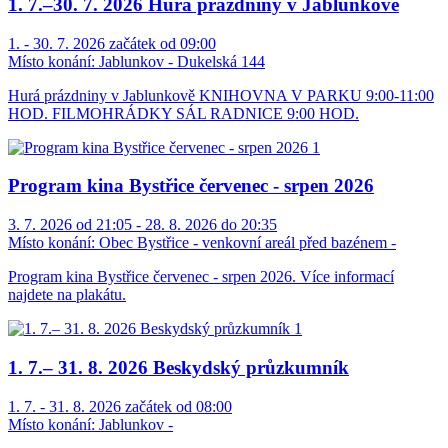
1. 7.–30. 7. 2026 Hurá prázdniny v Jablunkově
1. - 30. 7. 2026 začátek od 09:00
Místo konání:
Jablunkov - Dukelská 144
Hurá prázdniny v Jablunkově KNIHOVNA V PARKU 9:00-11:00
HOD. FILMOHRÁDKY SÁL RADNICE 9:00 HOD.
Program kina Bystřice červenec - srpen 2026
3. 7. 2026 od 21:05 - 28. 8. 2026 do 20:35
Místo konání:
Obec Bystřice - venkovní areál před bazénem -
Program kina Bystřice červenec - srpen 2026. Více informací
najdete na plakátu.
1. 7.– 31. 8. 2026 Beskydský průzkumník
1. 7. - 31. 8. 2026 začátek od 08:00
Místo konání:
Jablunkov -