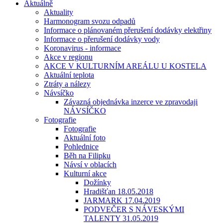
Aktuálně
Aktuality
Harmonogram svozu odpadů
Informace o plánovaném přerušení dodávky elektřiny
Informace o přerušení dodávky vody
Koronavirus - informace
Akce v regionu
AKCE V KULTURNÍM AREÁLU U KOSTELA
Aktuální teplota
Ztráty a nálezy
Návsíčko
Závazná objednávka inzerce ve zpravodaji
NÁVSÍČKO
Fotografie
Fotografie
Aktuální foto
Pohlednice
Běh na Filipku
Návsí v oblacích
Kulturní akce
Dožínky
Hradišťan 18.05.2018
JARMARK 17.04.2019
PODVEČER S NÁVESKÝMI
TALENTY 31.05.2019