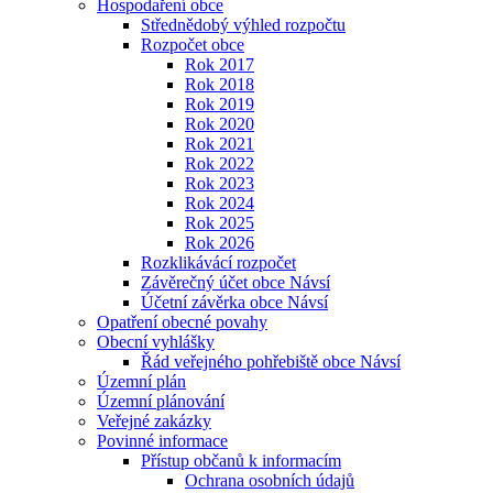
Hospodaření obce
Střednědobý výhled rozpočtu
Rozpočet obce
Rok 2017
Rok 2018
Rok 2019
Rok 2020
Rok 2021
Rok 2022
Rok 2023
Rok 2024
Rok 2025
Rok 2026
Rozklikávácí rozpočet
Závěrečný účet obce Návsí
Účetní závěrka obce Návsí
Opatření obecné povahy
Obecní vyhlášky
Řád veřejného pohřebiště obce Návsí
Územní plán
Územní plánování
Veřejné zakázky
Povinné informace
Přístup občanů k informacím
Ochrana osobních údajů