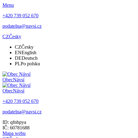
Menu
+420 739 052 670
podatelna@navsi.cz
CZ
Česky
CZ
Česky
EN
English
DE
Deutsch
PL
Po polsku
Obec
Návsí
Obec
Návsí
+420 739 052 670
podatelna@navsi.cz
ID: qfnbpya
IČ: 60781688
Mapa webu