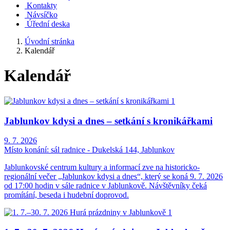
Kontakty
Návsíčko
Úřední deska
Úvodní stránka
Kalendář
Kalendář
Jablunkov kdysi a dnes – setkání s kronikářkami
9. 7. 2026
Místo konání:
sál radnice - Dukelská 144, Jablunkov
Jablunkovské centrum kultury a informací zve na historicko-
regionální večer „Jablunkov kdysi a dnes“, který se koná 9. 7. 2026
od 17:00 hodin v sále radnice v Jablunkově. Návštěvníky čeká
promítání, beseda i hudební doprovod.