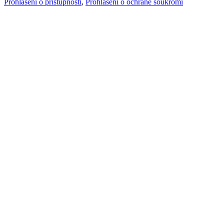
Prohlášení o přístupnosti
,
Prohlášení o ochraně soukromí