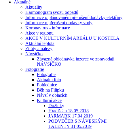
Aktuálně
Aktuality
Harmonogram svozu odpadů
Informace o plánovaném přerušení dodávky elektřiny
Informace o přerušení dodávky vody
Koronavirus - informace
Akce v regionu
AKCE V KULTURNÍM AREÁLU U KOSTELA
Aktuální teplota
Ztráty a nálezy
Návsíčko
Závazná objednávka inzerce ve zpravodaji
NÁVSÍČKO
Fotografie
Fotografie
Aktuální foto
Pohlednice
Běh na Filipku
Návsí v oblacích
Kulturní akce
Dožínky
Hradišťan 18.05.2018
JARMARK 17.04.2019
PODVEČER S NÁVESKÝMI
TALENTY 31.05.2019