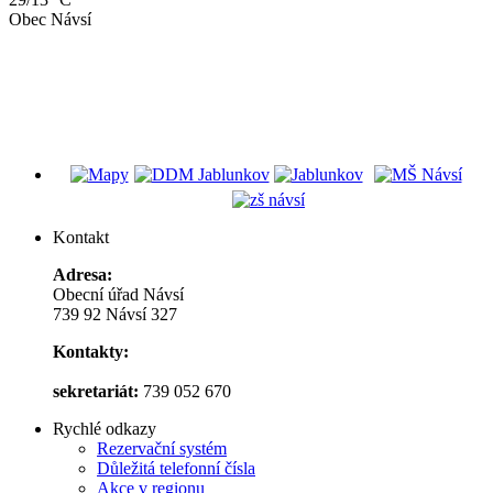
Obec Návsí
Kontakt
Adresa:
Obecní úřad Návsí
739 92 Návsí 327
Kontakty:
sekretariát:
739 052 670
Rychlé odkazy
Rezervační systém
Důležitá telefonní čísla
Akce v regionu