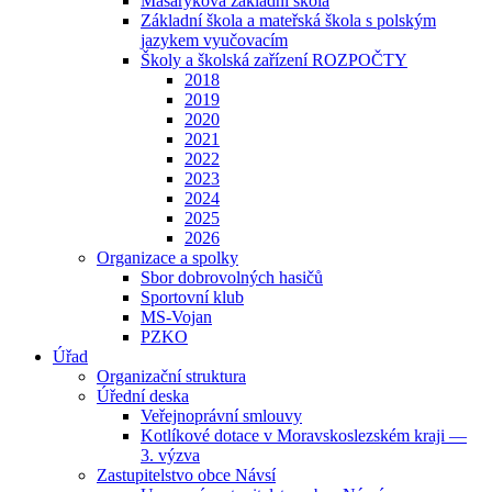
Masarykova základní škola
Základní škola a mateřská škola s polským
jazykem vyučovacím
Školy a školská zařízení ROZPOČTY
2018
2019
2020
2021
2022
2023
2024
2025
2026
Organizace a spolky
Sbor dobrovolných hasičů
Sportovní klub
MS-Vojan
PZKO
Úřad
Organizační struktura
Úřední deska
Veřejnoprávní smlouvy
Kotlíkové dotace v Moravskoslezském kraji —
3. výzva
Zastupitelstvo obce Návsí