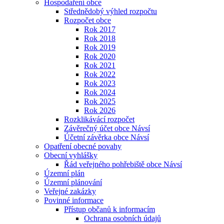
Hospodaření obce
Střednědobý výhled rozpočtu
Rozpočet obce
Rok 2017
Rok 2018
Rok 2019
Rok 2020
Rok 2021
Rok 2022
Rok 2023
Rok 2024
Rok 2025
Rok 2026
Rozklikávácí rozpočet
Závěrečný účet obce Návsí
Účetní závěrka obce Návsí
Opatření obecné povahy
Obecní vyhlášky
Řád veřejného pohřebiště obce Návsí
Územní plán
Územní plánování
Veřejné zakázky
Povinné informace
Přístup občanů k informacím
Ochrana osobních údajů