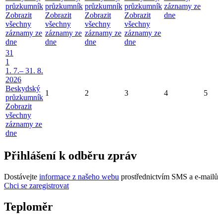
průzkumník
průzkumník
průzkumník
průzkumník
záznamy ze
Zobrazit
Zobrazit
Zobrazit
Zobrazit
dne
všechny
všechny
všechny
všechny
záznamy ze
záznamy ze
záznamy ze
záznamy ze
dne
dne
dne
dne
31
1
1. 7.– 31. 8.
2026
Beskydský
1
2
3
4
5
průzkumník
Zobrazit
všechny
záznamy ze
dne
Přihlášení k odběru zpráv
Dostávejte
informace z našeho webu
prostřednictvím SMS a e-mailů
Chci se zaregistrovat
Teploměr