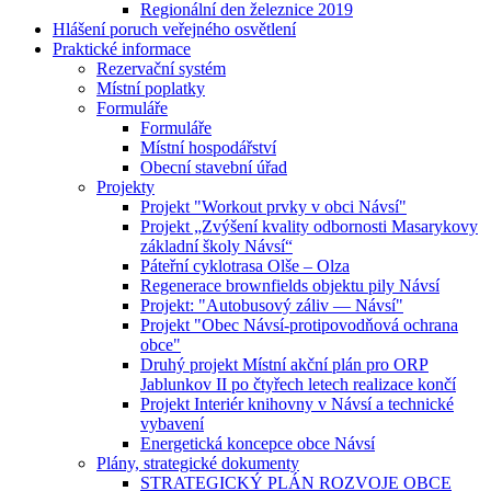
Regionální den železnice 2019
Hlášení poruch veřejného osvětlení
Praktické informace
Rezervační systém
Místní poplatky
Formuláře
Formuláře
Místní hospodářství
Obecní stavební úřad
Projekty
Projekt "Workout prvky v obci Návsí"
Projekt „Zvýšení kvality odbornosti Masarykovy
základní školy Návsí“
Páteřní cyklotrasa Olše – Olza
Regenerace brownfields objektu pily Návsí
Projekt: "Autobusový záliv — Návsí"
Projekt "Obec Návsí-protipovodňová ochrana
obce"
Druhý projekt Místní akční plán pro ORP
Jablunkov II po čtyřech letech realizace končí
Projekt Interiér knihovny v Návsí a technické
vybavení
Energetická koncepce obce Návsí
Plány, strategické dokumenty
STRATEGICKÝ PLÁN ROZVOJE OBCE