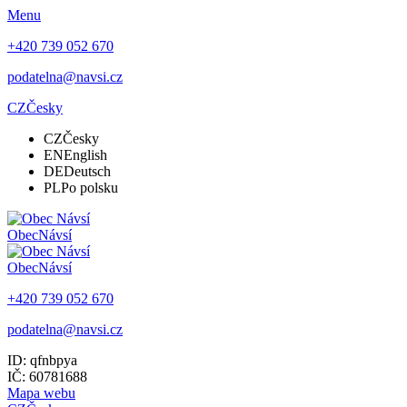
Menu
+420 739 052 670
podatelna@navsi.cz
CZ
Česky
CZ
Česky
EN
English
DE
Deutsch
PL
Po polsku
Obec
Návsí
Obec
Návsí
+420 739 052 670
podatelna@navsi.cz
ID: qfnbpya
IČ: 60781688
Mapa webu