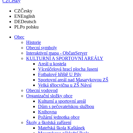
CZ
Česky
CZ
Česky
EN
English
DE
Deutsch
PL
Po polsku
Obec
Historie
Obecní symboly
Interaktivní mapa - ObčanServer
KULTURNÍ A SPORTOVNÍ AREÁLY
Areál u kostela
Víceúčelová hrací plocha Jaseni
Fotbalové hřiště U Pily
Sportovní areál nad Masarykovou ZŠ
Velká tělocvična u ZŠ Návsí
Obecní vodovod
Organizační složky obce
Kulturní a sportovní areál
Dům s pečovatelskou službou
Knihovna
Požární jednotka obce
Školy a školská zařízení
Mateřská škola Kaštánek