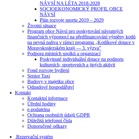
NÁVSÍ NA LÉTA 2018-2028
SOCIOEKONOMICKÝ PROFIL OBCE
NÁVSÍ
Plán rozvoje sportu 2019 – 2029
Životní situace
Program obce Návsí pro poskytování návratných
finančních výpomocí na předfinancování výměny kotlů
na pevná paliva v rámci programu „Kotlíkové dotace v
Moravskoslezském kraji — 3. výzva”
Podpora místních spolků a organizací
Poskytnuté individuální dotace na podporu
kulturních, sportovních a jiných aktivit
Fond rozvoje bydlení
Senior Taxi
Budovy v majetku obce
Odpadové hospodářství
Kontakt
Kontaktní informace
Úřední hodiny
e-podatelna
Ochrana osobních údajů GDPR
Důležitá telefonní čísla
Doporučené odkazy
Rezervační systém