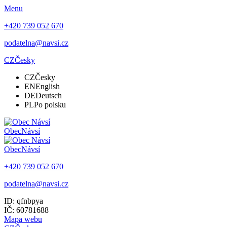
Menu
+420 739 052 670
podatelna@navsi.cz
CZ
Česky
CZ
Česky
EN
English
DE
Deutsch
PL
Po polsku
Obec
Návsí
Obec
Návsí
+420 739 052 670
podatelna@navsi.cz
ID: qfnbpya
IČ: 60781688
Mapa webu