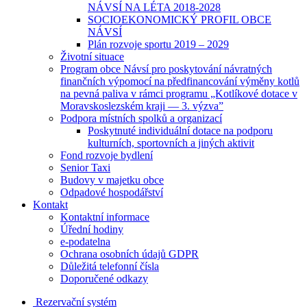
NÁVSÍ NA LÉTA 2018-2028
SOCIOEKONOMICKÝ PROFIL OBCE
NÁVSÍ
Plán rozvoje sportu 2019 – 2029
Životní situace
Program obce Návsí pro poskytování návratných
finančních výpomocí na předfinancování výměny kotlů
na pevná paliva v rámci programu „Kotlíkové dotace v
Moravskoslezském kraji — 3. výzva”
Podpora místních spolků a organizací
Poskytnuté individuální dotace na podporu
kulturních, sportovních a jiných aktivit
Fond rozvoje bydlení
Senior Taxi
Budovy v majetku obce
Odpadové hospodářství
Kontakt
Kontaktní informace
Úřední hodiny
e-podatelna
Ochrana osobních údajů GDPR
Důležitá telefonní čísla
Doporučené odkazy
Rezervační systém