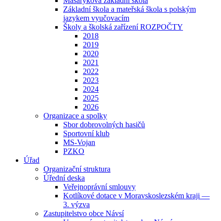
Masarykova základní škola
Základní škola a mateřská škola s polským
jazykem vyučovacím
Školy a školská zařízení ROZPOČTY
2018
2019
2020
2021
2022
2023
2024
2025
2026
Organizace a spolky
Sbor dobrovolných hasičů
Sportovní klub
MS-Vojan
PZKO
Úřad
Organizační struktura
Úřední deska
Veřejnoprávní smlouvy
Kotlíkové dotace v Moravskoslezském kraji —
3. výzva
Zastupitelstvo obce Návsí