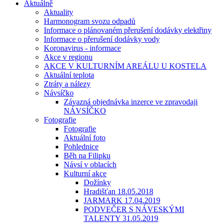
Aktuálně
Aktuality
Harmonogram svozu odpadů
Informace o plánovaném přerušení dodávky elektřiny
Informace o přerušení dodávky vody
Koronavirus - informace
Akce v regionu
AKCE V KULTURNÍM AREÁLU U KOSTELA
Aktuální teplota
Ztráty a nálezy
Návsíčko
Závazná objednávka inzerce ve zpravodaji
NÁVSÍČKO
Fotografie
Fotografie
Aktuální foto
Pohlednice
Běh na Filipku
Návsí v oblacích
Kulturní akce
Dožínky
Hradišťan 18.05.2018
JARMARK 17.04.2019
PODVEČER S NÁVESKÝMI
TALENTY 31.05.2019