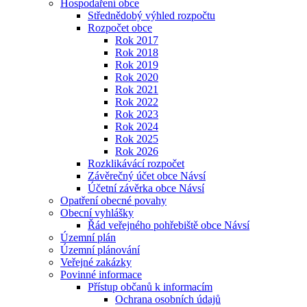
Hospodaření obce
Střednědobý výhled rozpočtu
Rozpočet obce
Rok 2017
Rok 2018
Rok 2019
Rok 2020
Rok 2021
Rok 2022
Rok 2023
Rok 2024
Rok 2025
Rok 2026
Rozklikávácí rozpočet
Závěrečný účet obce Návsí
Účetní závěrka obce Návsí
Opatření obecné povahy
Obecní vyhlášky
Řád veřejného pohřebiště obce Návsí
Územní plán
Územní plánování
Veřejné zakázky
Povinné informace
Přístup občanů k informacím
Ochrana osobních údajů