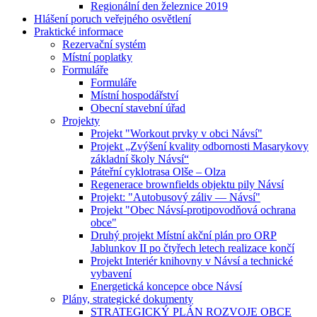
Regionální den železnice 2019
Hlášení poruch veřejného osvětlení
Praktické informace
Rezervační systém
Místní poplatky
Formuláře
Formuláře
Místní hospodářství
Obecní stavební úřad
Projekty
Projekt "Workout prvky v obci Návsí"
Projekt „Zvýšení kvality odbornosti Masarykovy
základní školy Návsí“
Páteřní cyklotrasa Olše – Olza
Regenerace brownfields objektu pily Návsí
Projekt: "Autobusový záliv — Návsí"
Projekt "Obec Návsí-protipovodňová ochrana
obce"
Druhý projekt Místní akční plán pro ORP
Jablunkov II po čtyřech letech realizace končí
Projekt Interiér knihovny v Návsí a technické
vybavení
Energetická koncepce obce Návsí
Plány, strategické dokumenty
STRATEGICKÝ PLÁN ROZVOJE OBCE