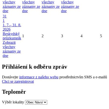
všechny
všechny
všechny
všechny
záznamy ze
záznamy ze
záznamy ze
záznamy ze
dne
dne
dne
dne
31
1
1. 7.– 31. 8.
2026
Beskydský
1
2
3
4
5
průzkumník
Zobrazit
všechny
záznamy ze
dne
Přihlášení k odběru zpráv
Dostávejte
informace z našeho webu
prostřednictvím SMS a e-mailů
Chci se zaregistrovat
Teploměr
Výběr lokality