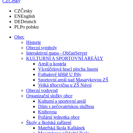
CZ
Česky
CZ
Česky
EN
English
DE
Deutsch
PL
Po polsku
Obec
Historie
Obecní symboly
Interaktivní mapa - ObčanServer
KULTURNÍ A SPORTOVNÍ AREÁLY
Areál u kostela
Víceúčelová hrací plocha Jaseni
Fotbalové hřiště U Pily
Sportovní areál nad Masarykovou ZŠ
Velká tělocvična u ZŠ Návsí
Obecní vodovod
Organizační složky obce
Kulturní a sportovní areál
Dům s pečovatelskou službou
Knihovna
Požární jednotka obce
Školy a školská zařízení
Mateřská škola Kaštánek